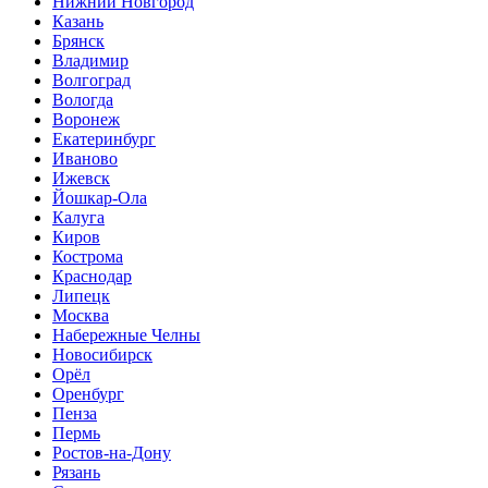
Нижний Нoвгород
Казань
Брянск
Владимир
Волгоград
Вологда
Воронеж
Екатеринбург
Иваново
Ижевск
Йошкар-Ола
Калуга
Киров
Кострома
Краснодар
Липецк
Москва
Набережные Челны
Новосибирск
Орёл
Оренбург
Пенза
Пермь
Ростов-на-Дону
Рязань