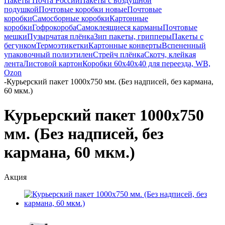
Пакеты Почта России
Пакеты с воздушной
подушкой
Почтовые коробки новые
Почтовые
коробки
Самосборные коробки
Картонные
коробки
Гофрокороба
Самоклеящиеся карманы
Почтовые
мешки
Пузырчатая плёнка
Зип пакеты, грипперы
Пакеты с
бегунком
Термоэтикетки
Картонные конверты
Вспененный
упаковочный полиэтилен
Стрейч плёнка
Скотч, клейкая
лента
Листовой картон
Коробки 60х40х40 для переезда, WB,
Ozon
-
Курьерский пакет 1000х750 мм. (Без надписей, без кармана,
60 мкм.)
Курьерский пакет 1000х750
мм. (Без надписей, без
кармана, 60 мкм.)
Акция