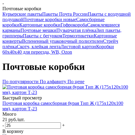
-
Почтовые коробки
Курьерские пакеты
Пакеты Почта России
Пакеты с воздушной
подушкой
Почтовые коробки новые
Самосборные
коробки
Картонные коробки
Гофрокороба
Самоклеящиеся
карманы
Почтовые мешки
Пузырчатая плёнка
Зип пакеты,
грипперы
Пакеты с бегунком
Термоэтикетки
Картонные
конверты
Вспененный упаковочный полиэтилен
Стрейч
плёнка
Скотч, клейкая лента
Листовой картон
Коробки
60х40х40 для переезда, WB, Ozon
Почтовые коробки
По популярности
По алфавиту
По цене
Быстрый просмотр
Почтовая коробка самосборная бурая Тип Ж (175x120x100
мм), картон Т-23
Много
21
руб.
/шт.
-
+
В корзину