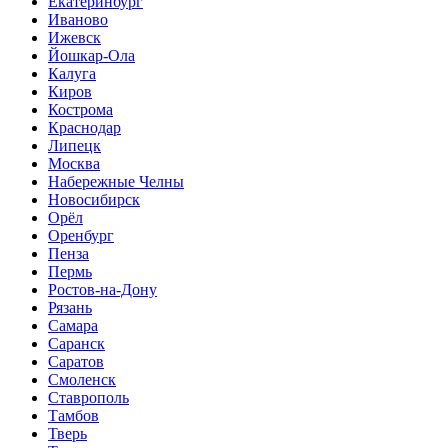
Екатеринбург
Иваново
Ижевск
Йошкар-Ола
Калуга
Киров
Кострома
Краснодар
Липецк
Москва
Набережные Челны
Новосибирск
Орёл
Оренбург
Пенза
Пермь
Ростов-на-Дону
Рязань
Самара
Саранск
Саратов
Смоленск
Ставрополь
Тамбов
Тверь