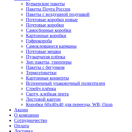
Курьерские пакеты
Пакеты Почта России
Пакеты с воздушной подушкой
Почтовые коробки новые
Почтовые коробки
Самосборные коробки
Картонные коробки
Гофрокороба
Самоклеящиеся карманы
Почтовые мешки
Пузырчатая плёнка
Зип пакеты, грипперы
Пакеты с бегунком
Термоэтикетки
Картонные конверты
Вспененный упаковочный полиэтилен
Стрейч плёнка
Скотч, клейкая лента
Листовой картон
Коробки 60х40х40 для переезда, WB, Ozon
Акции
О компании
Сотрудничество
Оплата
Доставка