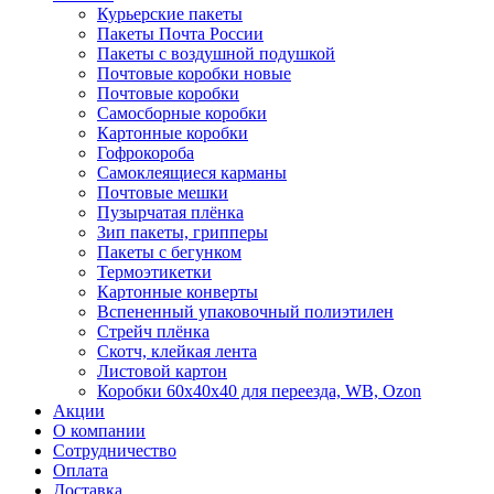
Курьерские пакеты
Пакеты Почта России
Пакеты с воздушной подушкой
Почтовые коробки новые
Почтовые коробки
Самосборные коробки
Картонные коробки
Гофрокороба
Самоклеящиеся карманы
Почтовые мешки
Пузырчатая плёнка
Зип пакеты, грипперы
Пакеты с бегунком
Термоэтикетки
Картонные конверты
Вспененный упаковочный полиэтилен
Стрейч плёнка
Скотч, клейкая лента
Листовой картон
Коробки 60х40х40 для переезда, WB, Ozon
Акции
О компании
Сотрудничество
Оплата
Доставка