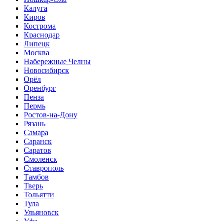
Калуга
Киров
Кострома
Краснодар
Липецк
Москва
Набережные Челны
Новосибирск
Орёл
Оренбург
Пенза
Пермь
Ростов-на-Дону
Рязань
Самара
Саранск
Саратов
Смоленск
Ставрополь
Тамбов
Тверь
Тольятти
Тула
Ульяновск