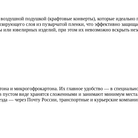
воздушной подушкой (крафтовые конверты), которые идеально п
изирующего слоя из пузырчатой пленки, что эффективно защища
ы или ювелирных изделий, при этом их невозможно вскрыть нез
тона и микрогофрокартона. Их главное удобство — в специальн
 а в пустом виде хранятся сложенными и занимают минимум мест
езда — через Почту России, транспортные и курьерские компани