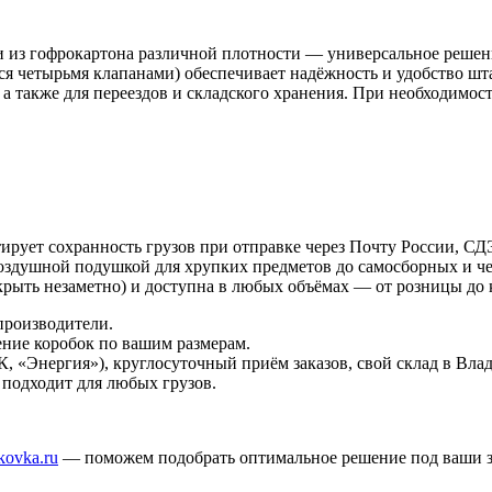
 из гофрокартона различной плотности — универсальное решени
ся четырьмя клапанами) обеспечивает надёжность и удобство шт
а также для переездов и складского хранения. При необходимо
нтирует сохранность грузов при отправке через Почту России,
 воздушной подушкой для хрупких предметов до самосборных и ч
рыть незаметно) и доступна в любых объёмах — от розницы до 
производители.
ление коробок по вашим размерам.
К, «Энергия»), круглосуточный приём заказов, свой склад в Вла
 подходит для любых грузов.
kovka.ru
— поможем подобрать оптимальное решение под ваши з