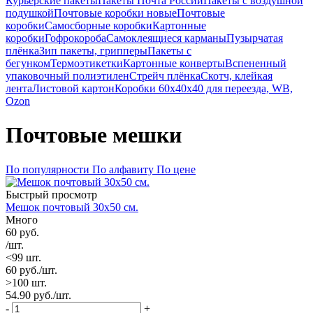
Курьерские пакеты
Пакеты Почта России
Пакеты с воздушной
подушкой
Почтовые коробки новые
Почтовые
коробки
Самосборные коробки
Картонные
коробки
Гофрокороба
Самоклеящиеся карманы
Пузырчатая
плёнка
Зип пакеты, грипперы
Пакеты с
бегунком
Термоэтикетки
Картонные конверты
Вспененный
упаковочный полиэтилен
Стрейч плёнка
Скотч, клейкая
лента
Листовой картон
Коробки 60х40х40 для переезда, WB,
Ozon
Почтовые мешки
По популярности
По алфавиту
По цене
Быстрый просмотр
Мешок почтовый 30х50 см.
Много
60
руб.
/шт.
<99 шт.
60
руб.
/шт.
>100 шт.
54.90
руб.
/шт.
-
+