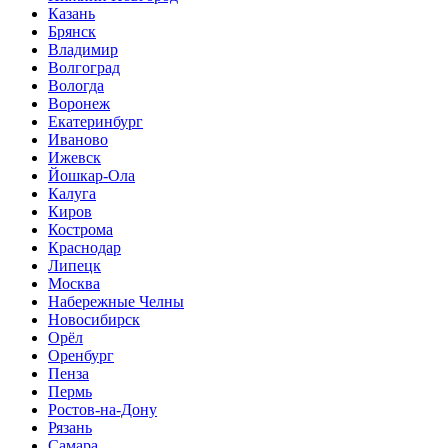
Казань
Брянск
Владимир
Волгоград
Вологда
Воронеж
Екатеринбург
Иваново
Ижевск
Йошкар-Ола
Калуга
Киров
Кострома
Краснодар
Липецк
Москва
Набережные Челны
Новосибирск
Орёл
Оренбург
Пенза
Пермь
Ростов-на-Дону
Рязань
Самара