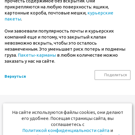
прочесть содержимое без вскрытия. Они
прикрепляются на любую поверхность: ящики,
картонные короба, почтовые мешки,
курьерские
пакеты
.
Они завоевали популярность почты и курьерских
компаний еще и потому, что закрытый клапан
невозможно вскрыть, чтобы это осталось
незамеченным. Это уменьшает риск потерь и подмены
груза.
Пакеты-карманы
в любом количестве можно
заказать у нас на сайте.
Поделиться
Вернуться
На сайте используются файлы cookies, они делают
+7 831 291-17-50
его удобнее. Посещая страницы сайта, вы
+7 910 381-60-00
соглашаетесь с
Политикой конфиденциальности сайта
и
Мы в социальных сетях: