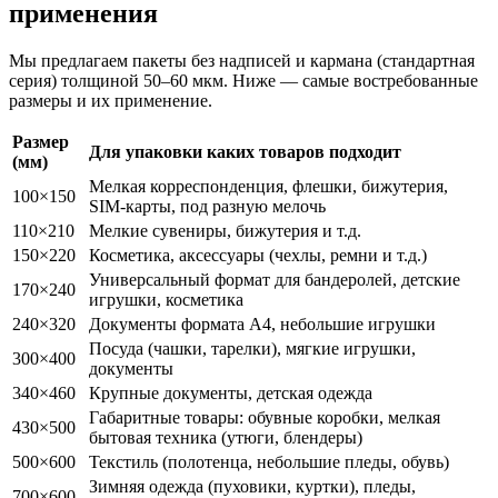
применения
Мы предлагаем пакеты без надписей и кармана (стандартная
серия) толщиной 50–60 мкм. Ниже — самые востребованные
размеры и их применение.
Размер
Для упаковки каких товаров подходит
(мм)
Мелкая корреспонденция, флешки, бижутерия,
100×150
SIM-карты, под разную мелочь
110×210
Мелкие сувениры, бижутерия и т.д.
150×220
Косметика, аксессуары (чехлы, ремни и т.д.)
Универсальный формат для бандеролей, детские
170×240
игрушки, косметика
240×320
Документы формата А4, небольшие игрушки
Посуда (чашки, тарелки), мягкие игрушки,
300×400
документы
340×460
Крупные документы, детская одежда
Габаритные товары: обувные коробки, мелкая
430×500
бытовая техника (утюги, блендеры)
500×600
Текстиль (полотенца, небольшие пледы, обувь)
Зимняя одежда (пуховики, куртки), пледы,
700×600