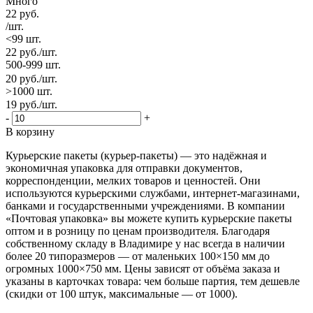
Много
22
руб.
/шт.
<99 шт.
22
руб.
/шт.
500-999 шт.
20
руб.
/шт.
>1000 шт.
19
руб.
/шт.
-
+
В корзину
Курьерские пакеты (курьер-пакеты) — это надёжная и
экономичная упаковка для отправки документов,
корреспонденции, мелких товаров и ценностей. Они
используются курьерскими службами, интернет-магазинами,
банками и государственными учреждениями. В компании
«Почтовая упаковка» вы можете купить курьерские пакеты
оптом и в розницу по ценам производителя. Благодаря
собственному складу в Владимире у нас всегда в наличии
более 20 типоразмеров — от маленьких 100×150 мм до
огромных 1000×750 мм. Цены зависят от объёма заказа и
указаны в карточках товара: чем больше партия, тем дешевле
(скидки от 100 штук, максимальные — от 1000).