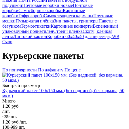
Пакеты Почта России
Пакеты с воздушной
подушкой
Почтовые коробки новые
Почтовые
коробки
Самосборные коробки
Картонные
коробки
Гофрокороба
Самоклеящиеся карманы
Почтовые
мешки
Пузырчатая плёнка
Зип пакеты, грипперы
Пакеты с
бегунком
Термоэтикетки
Картонные конверты
Вспененный
упаковочный полиэтилен
Стрейч плёнка
Скотч, клейкая
лента
Листовой картон
Коробки 60х40х40 для переезда, WB,
Ozon
Курьерские пакеты
По популярности
По алфавиту
По цене
Быстрый просмотр
Курьерский пакет 100х150 мм. (Без надписей, без кармана, 50
мкм.)
Много
1.20
руб.
/шт.
<99 шт.
1.20
руб.
/шт.
100-999 шт.