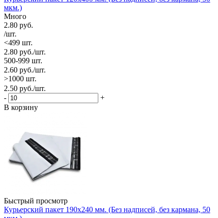
мкм.)
Много
2.80
руб.
/шт.
<499 шт.
2.80
руб.
/шт.
500-999 шт.
2.60
руб.
/шт.
>1000 шт.
2.50
руб.
/шт.
-
+
В корзину
Быстрый просмотр
Курьерский пакет 190х240 мм. (Без надписей, без кармана, 50