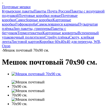
-
Почтовые мешки
Курьерские пакеты
Пакеты Почта России
Пакеты с воздушной
подушкой
Почтовые коробки новые
Почтовые
коробки
Самосборные коробки
Картонные
коробки
Гофрокороба
Самоклеящиеся карманы
Пузырчатая
плёнка
Зип пакеты, грипперы
Пакеты с
бегунком
Термоэтикетки
Картонные конверты
Вспененный
упаковочный полиэтилен
Стрейч плёнка
Скотч, клейкая
лента
Листовой картон
Коробки 60х40х40 для переезда, WB,
Ozon
-
Мешок почтовый 70х90 см.
Мешок почтовый 70х90 см.